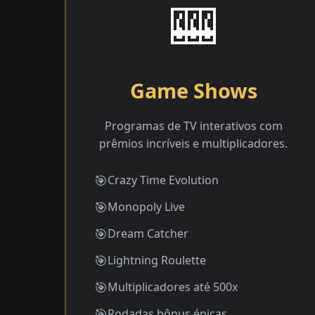
🎰
Game Shows
Programas de TV interativos com
prêmios incríveis e multiplicadores.
Crazy Time Evolution
Monopoly Live
Dream Catcher
Lightning Roulette
Multiplicadores até 500x
Rodadas bônus épicas