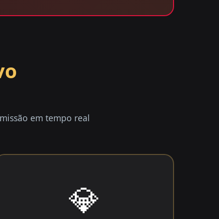
vo
smissão em tempo real
💎