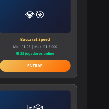
💎🎯
Baccarat Speed
Min: R$ 25 | Max: R$ 5.000
🟢 28 jogadores online
ENTRAR
🃏🎲