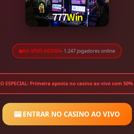
AO VIVO AGORA
- 1.247 jogadores online
 ESPECIAL:
Primeira aposta no casino ao vivo com 50%
🎰 ENTRAR NO CASINO AO VIVO