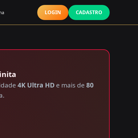
LOGIN
CADASTRO
ma
inita
lidade
4K Ultra HD
e mais de
80
a.