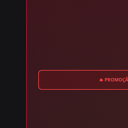
🔥
PROMOÇÃO