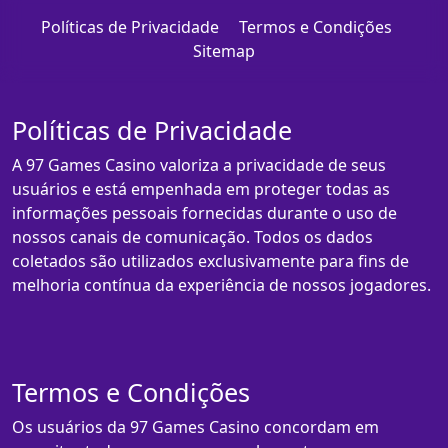
Políticas de Privacidade
Termos e Condições
Sitemap
Políticas de Privacidade
A 97 Games Casino valoriza a privacidade de seus
usuários e está empenhada em proteger todas as
informações pessoais fornecidas durante o uso de
nossos canais de comunicação. Todos os dados
coletados são utilizados exclusivamente para fins de
melhoria contínua da experiência de nossos jogadores.
Termos e Condições
Os usuários da 97 Games Casino concordam em