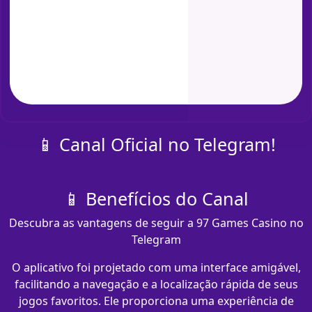
📱 Canal Oficial no Telegram!
📱 Benefícios do Canal
Descubra as vantagens de seguir a 97 Games Casino no
Telegram
O aplicativo foi projetado com uma interface amigável,
facilitando a navegação e a localização rápida de seus
jogos favoritos. Ele proporciona uma experiência de