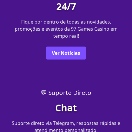
24/7
Fique por dentro de todas as novidades,
promoções e eventos da 97 Games Casino em
tempo real!
Ver Notícias
💬 Suporte Direto
Chat
Suporte direto via Telegram, respostas rápidas e
atendimento personalizado!