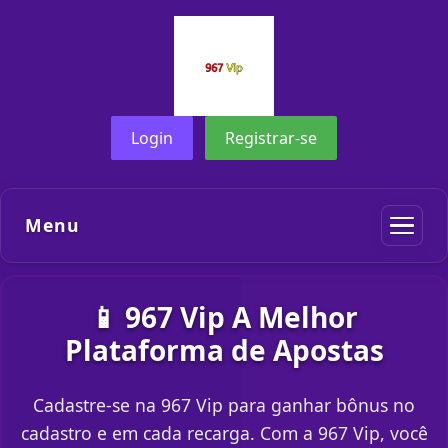
Login
Registrar-se
Menu
📱 967 Vip A Melhor
Plataforma de Apostas
Cadastre-se na 967 Vip para ganhar bônus no
cadastro e em cada recarga. Com a 967 Vip, você