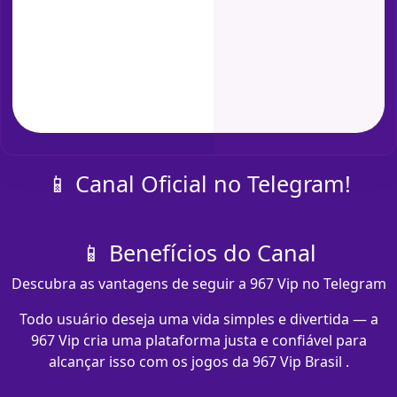
📱 Canal Oficial no Telegram!
📱 Benefícios do Canal
Descubra as vantagens de seguir a 967 Vip no Telegram
Todo usuário deseja uma vida simples e divertida — a
967 Vip cria uma plataforma justa e confiável para
alcançar isso com os jogos da 967 Vip Brasil .