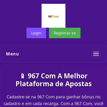
Login
Registrar-se
Menu
📱 967 Com A Melhor
Plataforma de Apostas
Cadastre-se na 967 Com para ganhar bônus no
cadastro e em cada recarga. Com a 967 Com, você