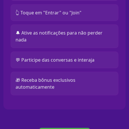
👆 Toque em "Entrar" ou "Join"
🔔 Ative as notificações para não perder
nada
💬 Participe das conversas e interaja
🎁 Receba bônus exclusivos
automaticamente