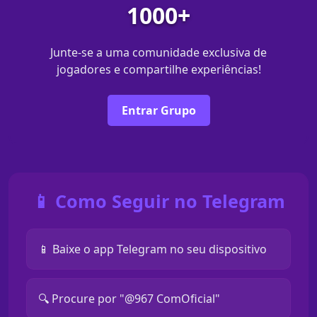
1000+
Junte-se a uma comunidade exclusiva de
jogadores e compartilhe experiências!
Entrar Grupo
📱 Como Seguir no Telegram
📱 Baixe o app Telegram no seu dispositivo
🔍 Procure por "@967 ComOficial"