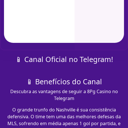
📱 Canal Oficial no Telegram!
📱 Benefícios do Canal
Descubra as vantagens de seguir a 8Pg Casino no
Telegram
O grande trunfo do Nashville é sua consistência
defensiva. O time tem uma das melhores defesas da
MLS, sofrendo em média apenas 1 gol por partida, e