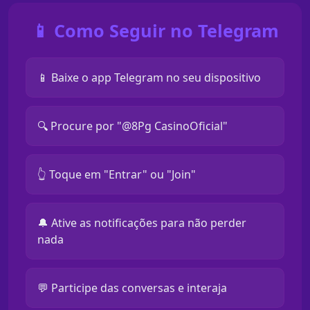
📱 Como Seguir no Telegram
📱 Baixe o app Telegram no seu dispositivo
🔍 Procure por "@8Pg CasinoOficial"
👆 Toque em "Entrar" ou "Join"
🔔 Ative as notificações para não perder
nada
💬 Participe das conversas e interaja