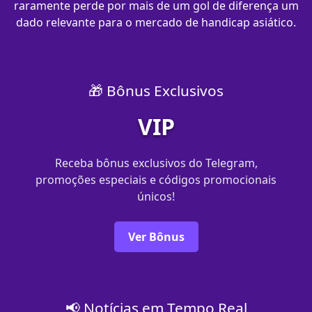
raramente perde por mais de um gol de diferença um
dado relevante para o mercado de handicap asiático.
🎁 Bônus Exclusivos
VIP
Receba bônus exclusivos do Telegram,
promoções especiais e códigos promocionais
únicos!
Ver Bônus
📢 Notícias em Tempo Real