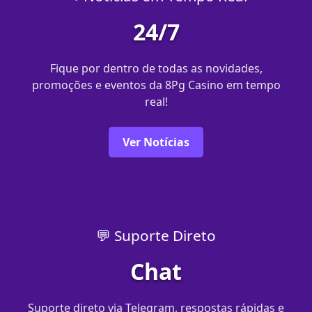
24/7
Fique por dentro de todas as novidades,
promoções e eventos da 8Pg Casino em tempo
real!
Ver Notícias
💬 Suporte Direto
Chat
Suporte direto via Telegram, respostas rápidas e