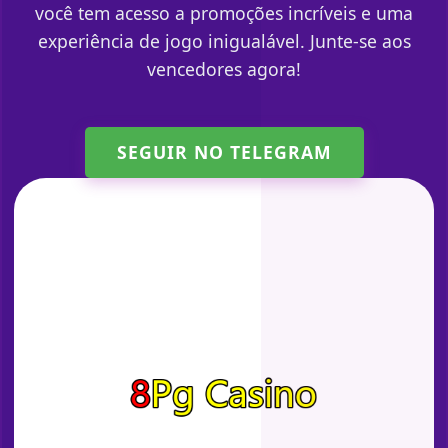
você tem acesso a promoções incríveis e uma
experiência de jogo inigualável. Junte-se aos
vencedores agora!
SEGUIR NO TELEGRAM