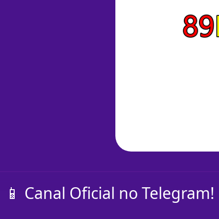
📱 Canal Oficial no Telegram!