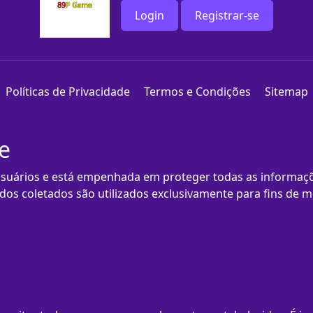
Login
Registrar-se
Políticas de Privacidade
Termos e Condições
Sitemap
de
 usuários e está empenhada em proteger todas as informaçõ
os coletados são utilizados exclusivamente para fins de m