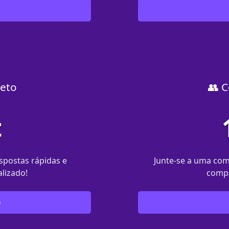
reto
👥 
t
espostas rápidas e
Junte-se a uma com
lizado!
compa
e