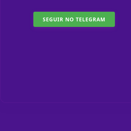
SEGUIR NO TELEGRAM