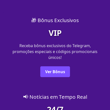
🎁 Bônus Exclusivos
VIP
Receba bônus exclusivos do Telegram,
promoções especiais e códigos promocionais
únicos!
Ver Bônus
📢 Notícias em Tempo Real
24/7