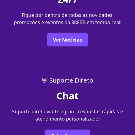
Fique por dentro de todas as novidades,
promoções e eventos da 888BB em tempo real!
Ver Notícias
💬 Suporte Direto
Chat
Suporte direto via Telegram, respostas rápidas e
atendimento personalizado!