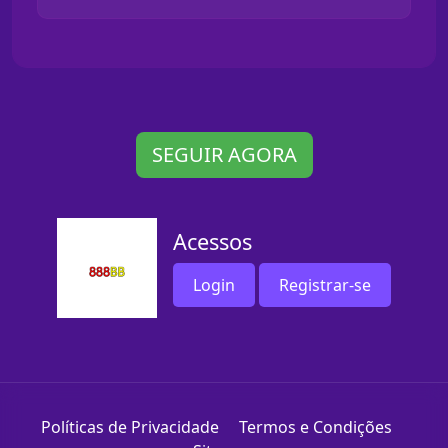
SEGUIR AGORA
Acessos
Login
Registrar-se
Políticas de Privacidade
Termos e Condições