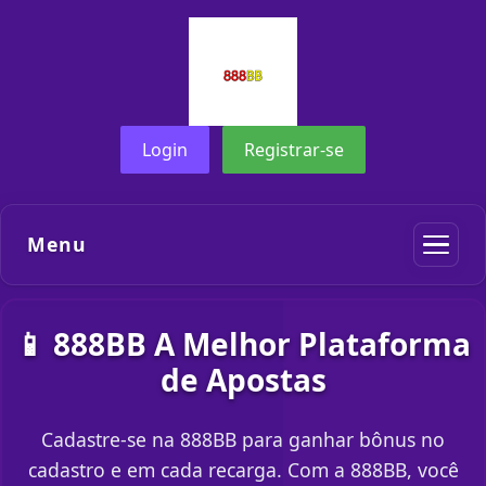
Login
Registrar-se
Menu
📱 888BB A Melhor Plataforma
de Apostas
Cadastre-se na 888BB para ganhar bônus no
cadastro e em cada recarga. Com a 888BB, você