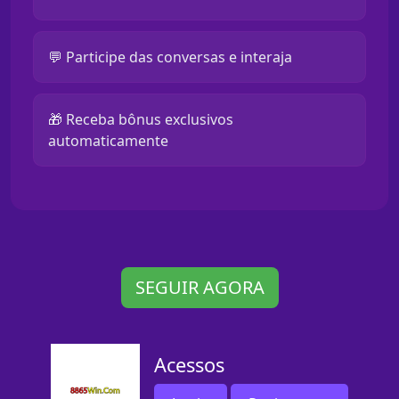
💬 Participe das conversas e interaja
🎁 Receba bônus exclusivos
automaticamente
SEGUIR AGORA
Acessos