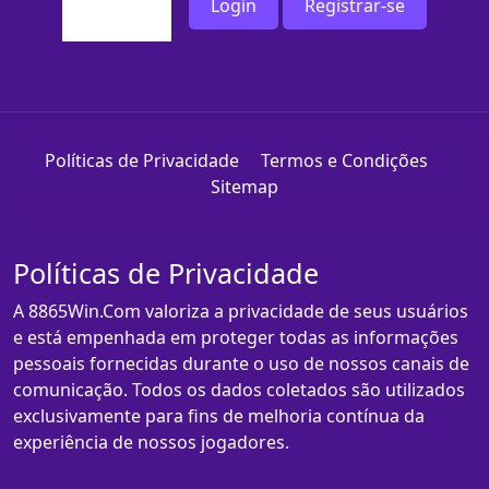
Login
Registrar-se
Políticas de Privacidade
Termos e Condições
Sitemap
Políticas de Privacidade
A 8865Win.Com valoriza a privacidade de seus usuários
e está empenhada em proteger todas as informações
pessoais fornecidas durante o uso de nossos canais de
comunicação. Todos os dados coletados são utilizados
exclusivamente para fins de melhoria contínua da
experiência de nossos jogadores.