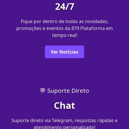
24/7
Fique por dentro de todas as novidades,
promoções e eventos da 879 Plataforma em
tempo real!
Ver Notícias
💬 Suporte Direto
Chat
Suporte direto via Telegram, respostas rápidas e
atendimento personalizado!