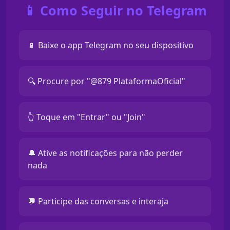
📱 Como Seguir no Telegram
📱 Baixe o app Telegram no seu dispositivo
🔍 Procure por "@879 PlataformaOficial"
👆 Toque em "Entrar" ou "Join"
🔔 Ative as notificações para não perder
nada
💬 Participe das conversas e interaja