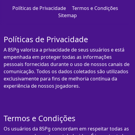
Políticas de Privacidade
Termos e Condições
Sitemap
Políticas de Privacidade
A 85Pg valoriza a privacidade de seus usuários e está
empenhada em proteger todas as informações
pessoais fornecidas durante o uso de nossos canais de
comunicação. Todos os dados coletados são utilizados
exclusivamente para fins de melhoria contínua da
experiência de nossos jogadores.
Termos e Condições
Os usuários da 85Pg concordam em respeitar todas as