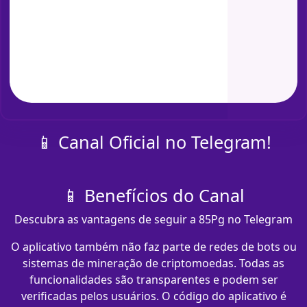
📱 Canal Oficial no Telegram!
📱 Benefícios do Canal
Descubra as vantagens de seguir a 85Pg no Telegram
O aplicativo também não faz parte de redes de bots ou
sistemas de mineração de criptomoedas. Todas as
funcionalidades são transparentes e podem ser
verificadas pelos usuários. O código do aplicativo é