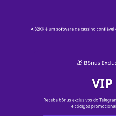
A 82KK é um software de cassino confiável 
🎁 Bônus Exclu
VIP
Receba bônus exclusivos do Telegra
e códigos promocionai