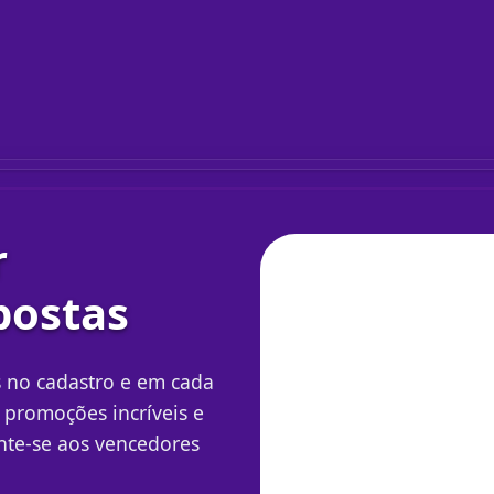
r
postas
 no cadastro e em cada
 promoções incríveis e
unte-se aos vencedores