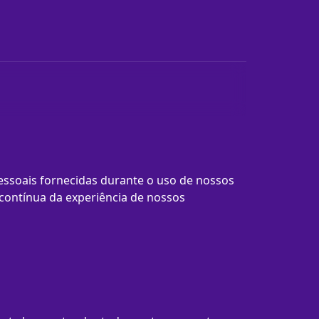
essoais fornecidas durante o uso de nossos
 contínua da experiência de nossos