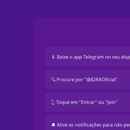
📱 Baixe o app Telegram no seu disp
🔍 Procure por "@82KKOficial"
👆 Toque em "Entrar" ou "Join"
🔔 Ative as notificações para não p