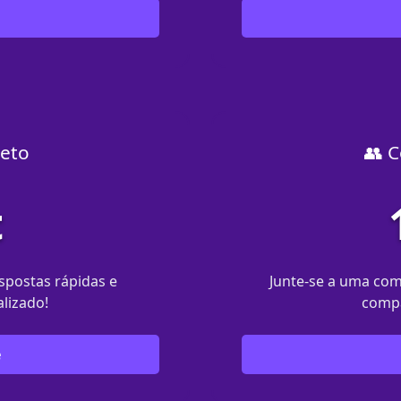
reto
👥 
t
espostas rápidas e
Junte-se a uma com
lizado!
compa
e