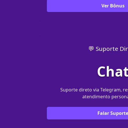
Ver Bônus
💬 Suporte Di
Cha
Suporte direto via Telegram, r
atendimento persona
Falar Suport