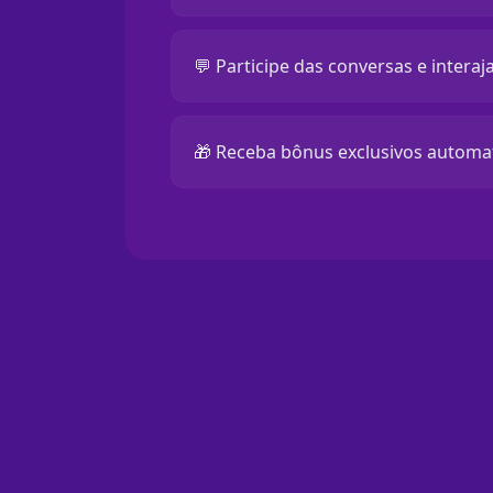
💬 Participe das conversas e interaj
🎁 Receba bônus exclusivos autom