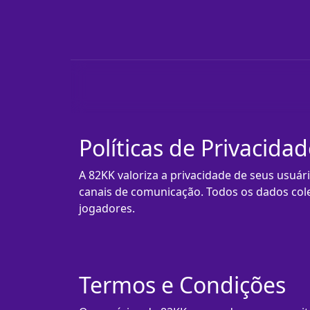
Políticas de Privacida
A 82KK valoriza a privacidade de seus usuá
canais de comunicação. Todos os dados cole
jogadores.
Termos e Condições