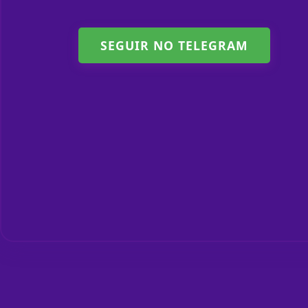
SEGUIR NO TELEGRAM