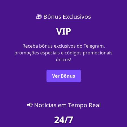
🎁 Bônus Exclusivos
VIP
Receba bônus exclusivos do Telegram,
promoções especiais e códigos promocionais
únicos!
Ver Bônus
📢 Notícias em Tempo Real
24/7