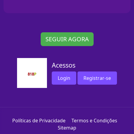
SEGUIR AGORA
Acessos
Login
Registrar-se
Políticas de Privacidade
Termos e Condições
Sitemap