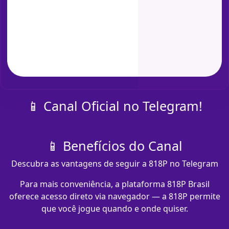
📱 Canal Oficial no Telegram!
📱 Benefícios do Canal
Descubra as vantagens de seguir a 818P no Telegram
Para mais conveniência, a plataforma 818P Brasil
oferece acesso direto via navegador — a 818P permite
que você jogue quando e onde quiser.