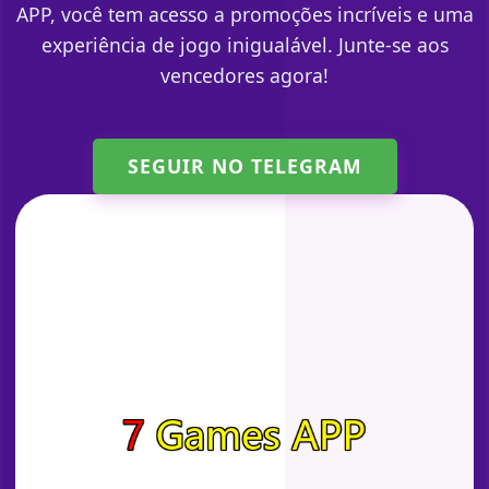
APP, você tem acesso a promoções incríveis e uma
experiência de jogo inigualável. Junte-se aos
vencedores agora!
SEGUIR NO TELEGRAM