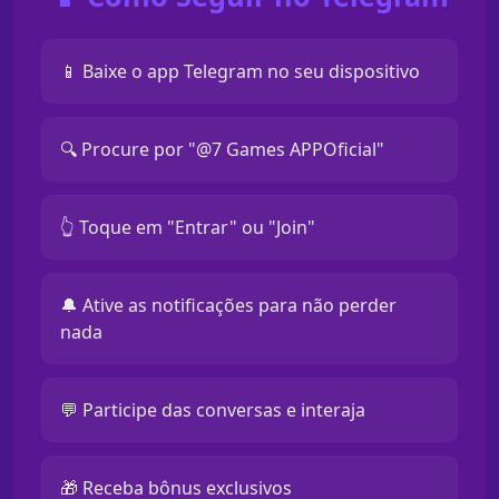
📱 Baixe o app Telegram no seu dispositivo
🔍 Procure por "@7 Games APPOficial"
👆 Toque em "Entrar" ou "Join"
🔔 Ative as notificações para não perder
nada
💬 Participe das conversas e interaja
🎁 Receba bônus exclusivos