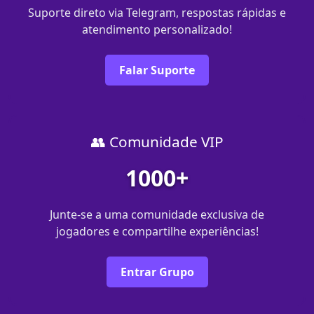
Suporte direto via Telegram, respostas rápidas e
atendimento personalizado!
Falar Suporte
👥 Comunidade VIP
1000+
Junte-se a uma comunidade exclusiva de
jogadores e compartilhe experiências!
Entrar Grupo