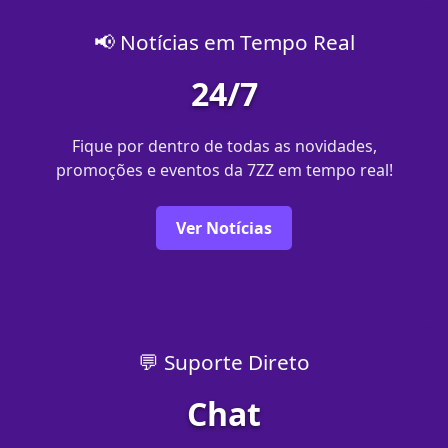
📢 Notícias em Tempo Real
24/7
Fique por dentro de todas as novidades,
promoções e eventos da 7ZZ em tempo real!
Ver Notícias
💬 Suporte Direto
Chat