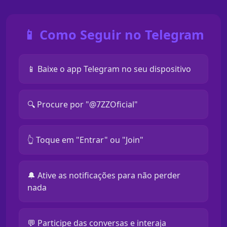
📱 Como Seguir no Telegram
📱 Baixe o app Telegram no seu dispositivo
🔍 Procure por "@7ZZOficial"
👆 Toque em "Entrar" ou "Join"
🔔 Ative as notificações para não perder
nada
💬 Participe das conversas e interaja