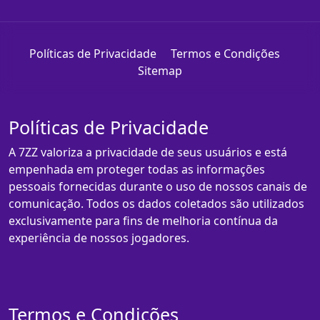
Políticas de Privacidade
Termos e Condições
Sitemap
Políticas de Privacidade
A 7ZZ valoriza a privacidade de seus usuários e está
empenhada em proteger todas as informações
pessoais fornecidas durante o uso de nossos canais de
comunicação. Todos os dados coletados são utilizados
exclusivamente para fins de melhoria contínua da
experiência de nossos jogadores.
Termos e Condições