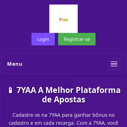
Login
Registrar-se
Menu
📱 7YAA A Melhor Plataforma
de Apostas
Cadastre-se na 7YAA para ganhar bônus no
cadastro e em cada recarga. Com a 7YAA, você