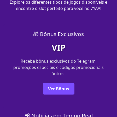
Explore os diferentes tipos de jogos disponíveis e
encontre o slot perfeito para você no 7YAA!
🎁 Bônus Exclusivos
VIP
Receba bônus exclusivos do Telegram,
promoções especiais e códigos promocionais
únicos!
Ver Bônus
📢 Notícias em Tempo Real