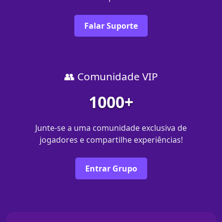
Falar Suporte
👥 Comunidade VIP
1000+
Junte-se a uma comunidade exclusiva de
jogadores e compartilhe experiências!
Entrar Grupo