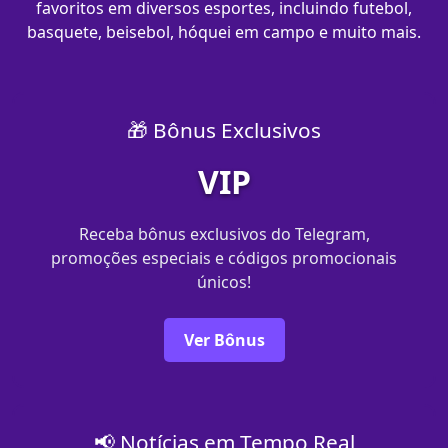
favoritos em diversos esportes, incluindo futebol,
basquete, beisebol, hóquei em campo e muito mais.
🎁 Bônus Exclusivos
VIP
Receba bônus exclusivos do Telegram,
promoções especiais e códigos promocionais
únicos!
Ver Bônus
📢 Notícias em Tempo Real