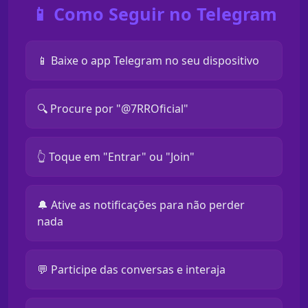
📱 Como Seguir no Telegram
📱 Baixe o app Telegram no seu dispositivo
🔍 Procure por "@7RROficial"
👆 Toque em "Entrar" ou "Join"
🔔 Ative as notificações para não perder
nada
💬 Participe das conversas e interaja