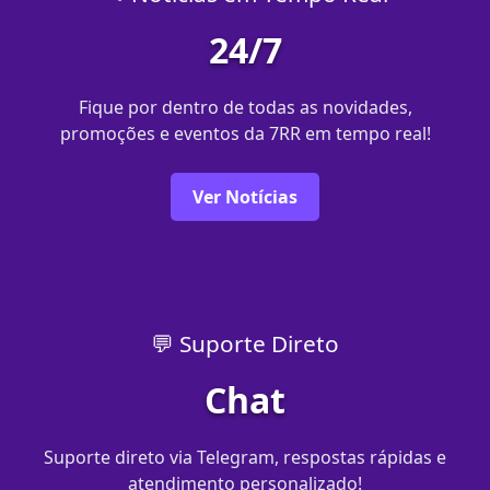
24/7
Fique por dentro de todas as novidades,
promoções e eventos da 7RR em tempo real!
Ver Notícias
💬 Suporte Direto
Chat
Suporte direto via Telegram, respostas rápidas e
atendimento personalizado!