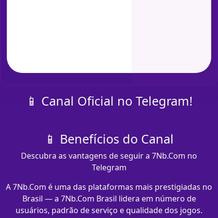
📱 Canal Oficial no Telegram!
📱 Benefícios do Canal
Descubra as vantagens de seguir a 7Nb.Com no
Telegram
A 7Nb.Com é uma das plataformas mais prestigiadas no
Brasil — a 7Nb.Com Brasil lidera em número de
usuários, padrão de serviço e qualidade dos jogos.