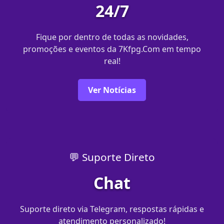
24/7
Fique por dentro de todas as novidades,
promoções e eventos da 7Kfpg.Com em tempo
real!
Ver Notícias
💬 Suporte Direto
Chat
Suporte direto via Telegram, respostas rápidas e
atendimento personalizado!