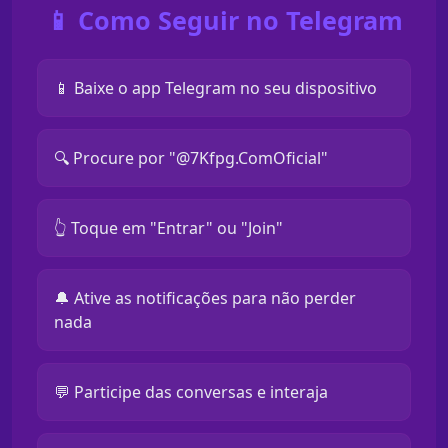
📱 Como Seguir no Telegram
📱 Baixe o app Telegram no seu dispositivo
🔍 Procure por "@7Kfpg.ComOficial"
👆 Toque em "Entrar" ou "Join"
🔔 Ative as notificações para não perder
nada
💬 Participe das conversas e interaja