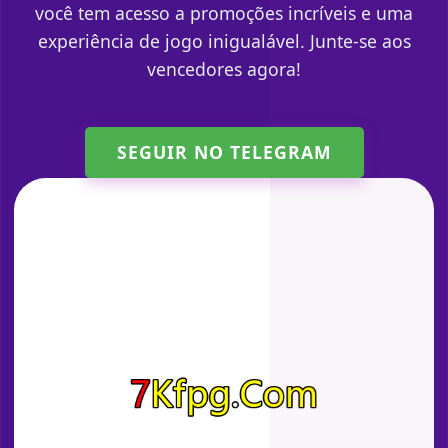
você tem acesso a promoções incríveis e uma
experiência de jogo inigualável. Junte-se aos
vencedores agora!
SEGUIR NO TELEGRAM