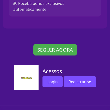
🎁 Receba bônus exclusivos
automaticamente
SEGUIR AGORA
Acessos
Login
Registrar-se