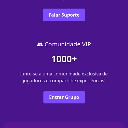
Falar Suporte
👥 Comunidade VIP
1000+
Junte-se a uma comunidade exclusiva de
jogadores e compartilhe experiências!
Entrar Grupo