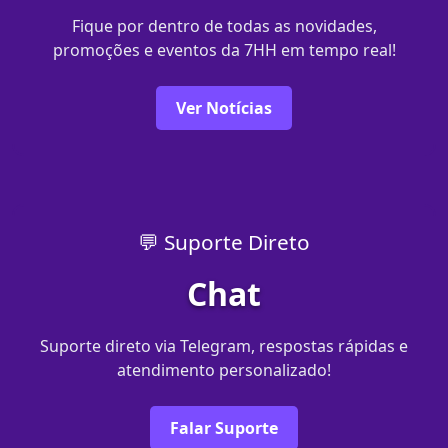
Fique por dentro de todas as novidades,
promoções e eventos da 7HH em tempo real!
Ver Notícias
💬 Suporte Direto
Chat
Suporte direto via Telegram, respostas rápidas e
atendimento personalizado!
Falar Suporte