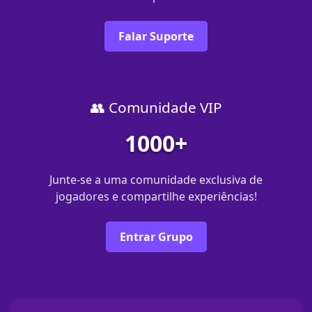
Falar Suporte
👥 Comunidade VIP
1000+
Junte-se a uma comunidade exclusiva de
jogadores e compartilhe experiências!
Entrar Grupo