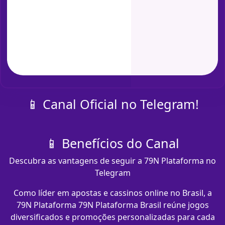
📱 Canal Oficial no Telegram!
📱 Benefícios do Canal
Descubra as vantagens de seguir a 79N Plataforma no
Telegram
Como líder em apostas e cassinos online no Brasil, a
79N Plataforma 79N Plataforma Brasil reúne jogos
diversificados e promoções personalizadas para cada