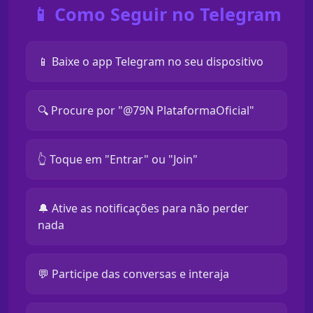
📱 Como Seguir no Telegram
📱 Baixe o app Telegram no seu dispositivo
🔍 Procure por "@79N PlataformaOficial"
👆 Toque em "Entrar" ou "Join"
🔔 Ative as notificações para não perder
nada
💬 Participe das conversas e interaja