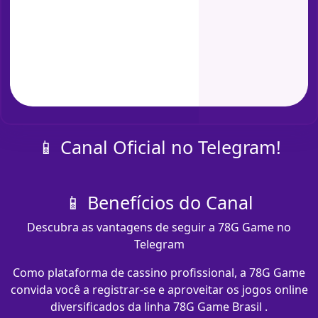
📱 Canal Oficial no Telegram!
📱 Benefícios do Canal
Descubra as vantagens de seguir a 78G Game no
Telegram
Como plataforma de cassino profissional, a 78G Game
convida você a registrar-se e aproveitar os jogos online
diversificados da linha 78G Game Brasil .