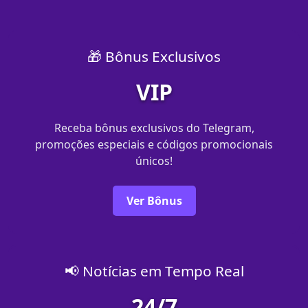
🎁 Bônus Exclusivos
VIP
Receba bônus exclusivos do Telegram,
promoções especiais e códigos promocionais
únicos!
Ver Bônus
📢 Notícias em Tempo Real
24/7