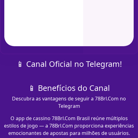
📱 Canal Oficial no Telegram!
📱 Benefícios do Canal
Descubra as vantagens de seguir a 78Brl.Com no
Telegram
O app de cassino 78Brl.Com Brasil reúne múltiplos
estilos de jogo — a 78Brl.Com proporciona experiências
emocionantes de apostas para milhões de usuários.