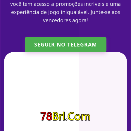
você tem acesso a promoções incríveis e uma
experiência de jogo inigualável. Junte-se aos
vencedores agora!
SEGUIR NO TELEGRAM