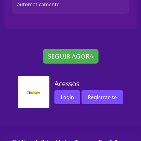
automaticamente
SEGUIR AGORA
Acessos
Login
Registrar-se