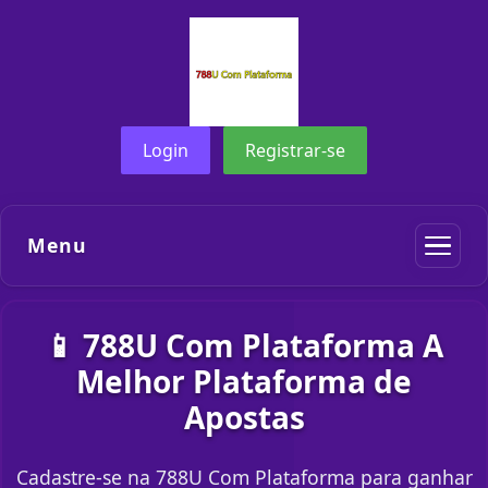
Login
Registrar-se
Menu
📱 788U Com Plataforma A
Melhor Plataforma de
Apostas
Cadastre-se na 788U Com Plataforma para ganhar