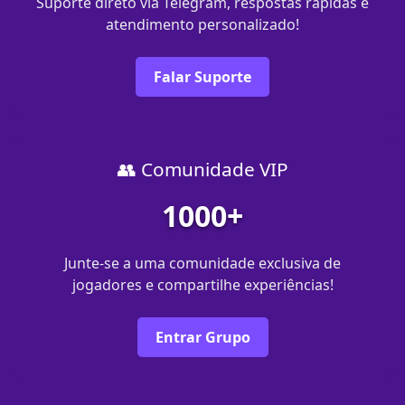
Suporte direto via Telegram, respostas rápidas e
atendimento personalizado!
Falar Suporte
👥 Comunidade VIP
1000+
Junte-se a uma comunidade exclusiva de
jogadores e compartilhe experiências!
Entrar Grupo