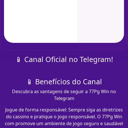
📱 Canal Oficial no Telegram!
📱 Benefícios do Canal
Descubra as vantagens de seguir a 77Pg Win no
Telegram
Jogue de forma responsável: Sempre siga as diretrizes
do cassino e pratique o jogo responsável. O 77Pg Win
com​ promove um ambiente de jogo seguro e saudável