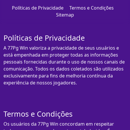
Políticas de Privacidade
Termos e Condições
Sitemap
Políticas de Privacidade
A 77Pg Win valoriza a privacidade de seus usuários e
está empenhada em proteger todas as informações
pessoais fornecidas durante o uso de nossos canais de
comunicação. Todos os dados coletados são utilizados
exclusivamente para fins de melhoria contínua da
experiência de nossos jogadores.
Termos e Condições
Os usuários da 77Pg Win concordam em respeitar