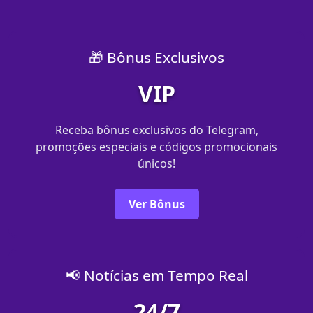
🎁 Bônus Exclusivos
VIP
Receba bônus exclusivos do Telegram,
promoções especiais e códigos promocionais
únicos!
Ver Bônus
📢 Notícias em Tempo Real
24/7