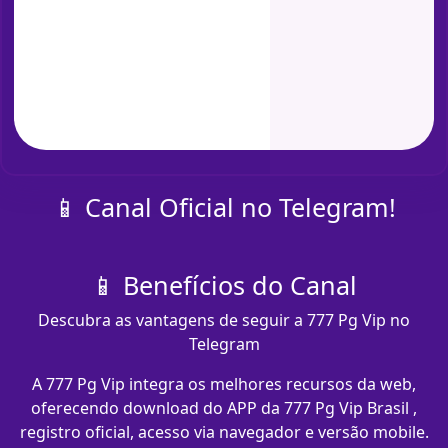
📱 Canal Oficial no Telegram!
📱 Benefícios do Canal
Descubra as vantagens de seguir a 777 Pg Vip no
Telegram
A 777 Pg Vip integra os melhores recursos da web,
oferecendo download do APP da 777 Pg Vip Brasil ,
registro oficial, acesso via navegador e versão mobile.