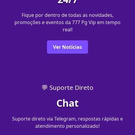
Fique por dentro de todas as novidades,
promoções e eventos da 777 Pg Vip em tempo
real!
Ver Notícias
💬 Suporte Direto
Chat
Suporte direto via Telegram, respostas rápidas e
atendimento personalizado!