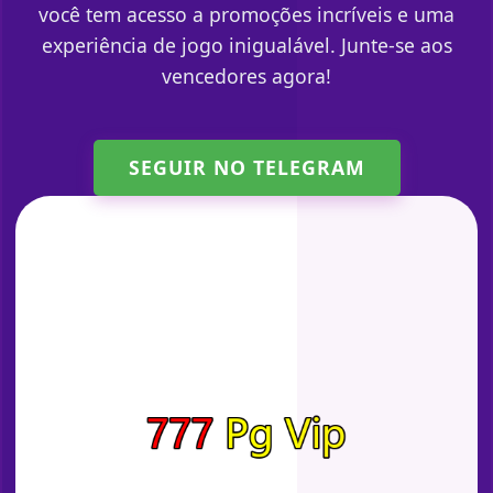
você tem acesso a promoções incríveis e uma
experiência de jogo inigualável. Junte-se aos
vencedores agora!
SEGUIR NO TELEGRAM