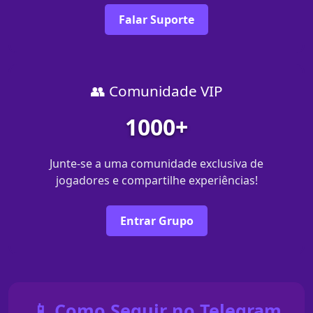
Falar Suporte
👥 Comunidade VIP
1000+
Junte-se a uma comunidade exclusiva de
jogadores e compartilhe experiências!
Entrar Grupo
📱 Como Seguir no Telegram