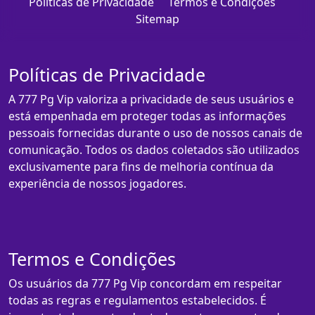
Políticas de Privacidade
Termos e Condições
Sitemap
Políticas de Privacidade
A 777 Pg Vip valoriza a privacidade de seus usuários e
está empenhada em proteger todas as informações
pessoais fornecidas durante o uso de nossos canais de
comunicação. Todos os dados coletados são utilizados
exclusivamente para fins de melhoria contínua da
experiência de nossos jogadores.
Termos e Condições
Os usuários da 777 Pg Vip concordam em respeitar
todas as regras e regulamentos estabelecidos. É