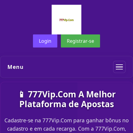
Login
Registrar-se
Menu
📱 777Vip.Com A Melhor
Plataforma de Apostas
Cadastre-se na 777Vip.Com para ganhar bônus no
cadastro e em cada recarga. Com a 777Vip.Com,