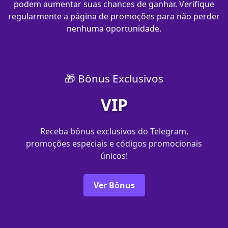
podem aumentar suas chances de ganhar. Verifique
regularmente a página de promoções para não perder
nenhuma oportunidade.
🎁 Bônus Exclusivos
VIP
Receba bônus exclusivos do Telegram,
promoções especiais e códigos promocionais
únicos!
Ver Bônus