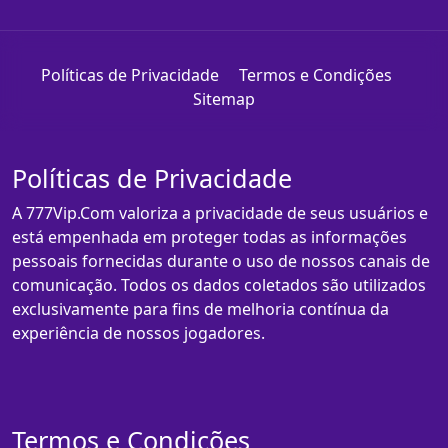
Políticas de Privacidade
Termos e Condições
Sitemap
Políticas de Privacidade
A 777Vip.Com valoriza a privacidade de seus usuários e
está empenhada em proteger todas as informações
pessoais fornecidas durante o uso de nossos canais de
comunicação. Todos os dados coletados são utilizados
exclusivamente para fins de melhoria contínua da
experiência de nossos jogadores.
Termos e Condições