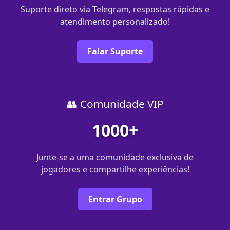
Suporte direto via Telegram, respostas rápidas e
atendimento personalizado!
Falar Suporte
👥 Comunidade VIP
1000+
Junte-se a uma comunidade exclusiva de
jogadores e compartilhe experiências!
Entrar Grupo