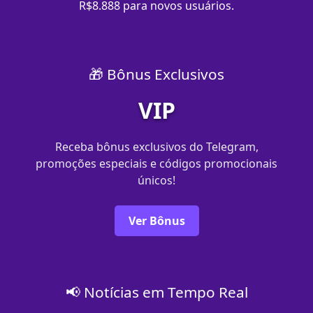
R$8.888 para novos usuários.
🎁 Bônus Exclusivos
VIP
Receba bônus exclusivos do Telegram,
promoções especiais e códigos promocionais
únicos!
Ver Bônus
📢 Notícias em Tempo Real