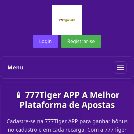
Login
Registrar-se
Menu
📱 777Tiger APP A Melhor
Plataforma de Apostas
Cadastre-se na 777Tiger APP para ganhar bônus
no cadastro e em cada recarga. Com a 777Tiger