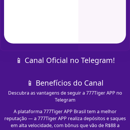
📱 Canal Oficial no Telegram!
📱 Benefícios do Canal
Descubra as vantagens de seguir a 777Tiger APP no
Telegram
A plataforma 777Tiger APP Brasil tem a melhor
reputação — a 777Tiger APP realiza depósitos e saques
em alta velocidade, com bônus que vão de R$88 a