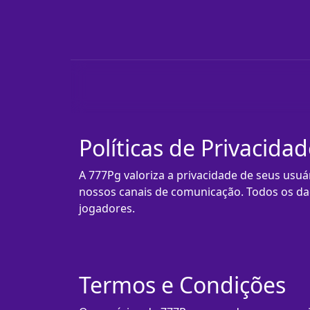
Políticas de Privacida
A 777Pg valoriza a privacidade de seus usu
nossos canais de comunicação. Todos os dad
jogadores.
Termos e Condições