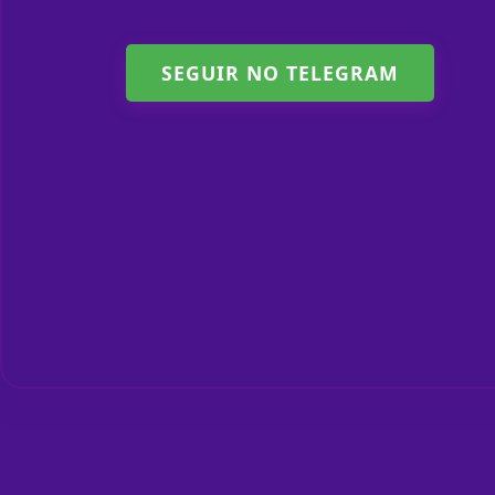
SEGUIR NO TELEGRAM