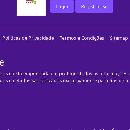
Login
Registrar-se
Políticas de Privacidade
Termos e Condições
Sitemap
de
ários e está empenhada em proteger todas as informações 
os coletados são utilizados exclusivamente para fins de m