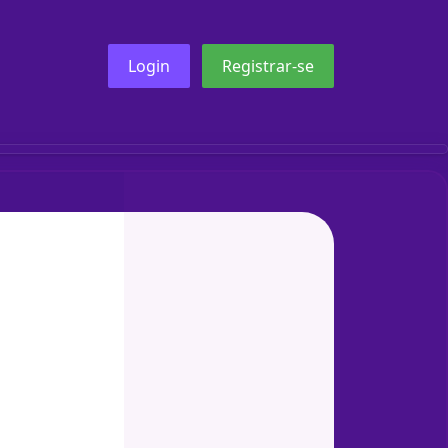
Login
Registrar-se