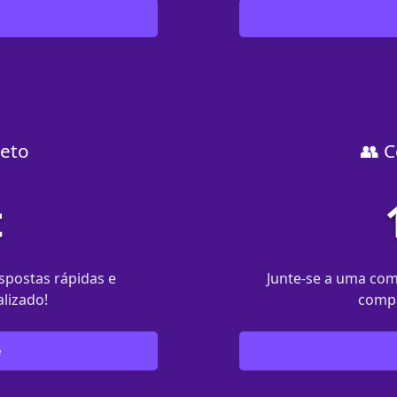
reto
👥 
t
espostas rápidas e
Junte-se a uma com
lizado!
compa
e