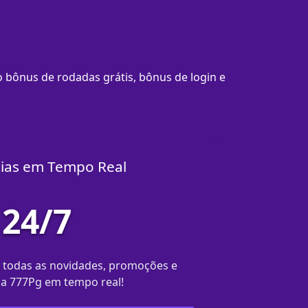
 bônus de rodadas grátis, bônus de login e
cias em Tempo Real
24/7
e todas as novidades, promoções e
a 777Pg em tempo real!