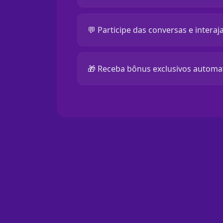
💬 Participe das conversas e interaj
🎁 Receba bônus exclusivos autom