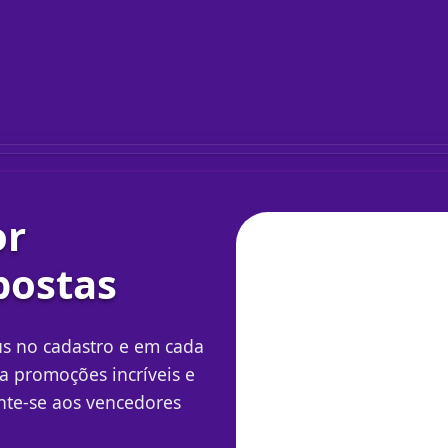
or
postas
s no cadastro e em cada
a promoções incríveis e
unte-se aos vencedores