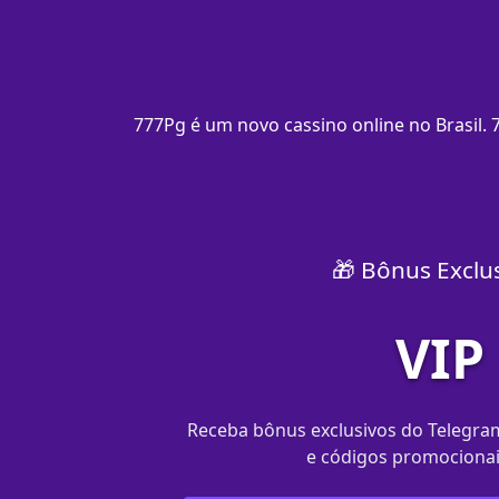
777Pg é um novo cassino online no Brasil.
🎁 Bônus Exclu
VIP
Receba bônus exclusivos do Telegra
e códigos promocionai