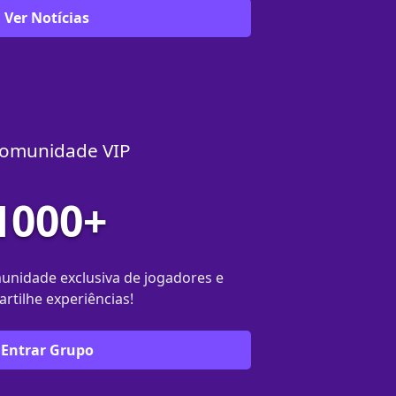
Ver Notícias
Comunidade VIP
1000+
unidade exclusiva de jogadores e
rtilhe experiências!
Entrar Grupo