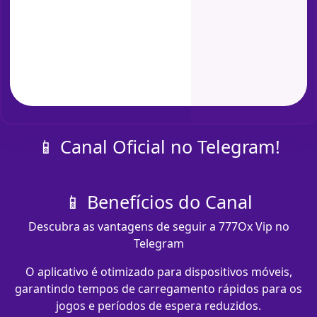
📱 Canal Oficial no Telegram!
📱 Benefícios do Canal
Descubra as vantagens de seguir a 777Ox Vip no
Telegram
O aplicativo é otimizado para dispositivos móveis,
garantindo tempos de carregamento rápidos para os
jogos e períodos de espera reduzidos.