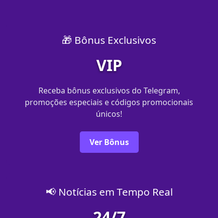
🎁 Bônus Exclusivos
VIP
Receba bônus exclusivos do Telegram,
promoções especiais e códigos promocionais
únicos!
Ver Bônus
📢 Notícias em Tempo Real
24/7