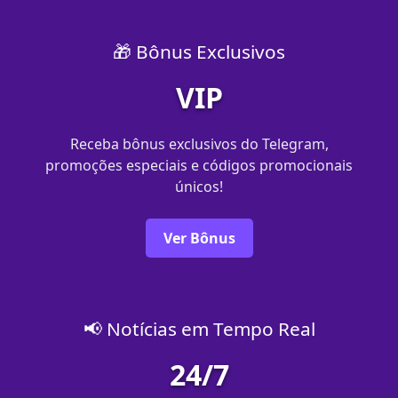
🎁 Bônus Exclusivos
VIP
Receba bônus exclusivos do Telegram,
promoções especiais e códigos promocionais
únicos!
Ver Bônus
📢 Notícias em Tempo Real
24/7