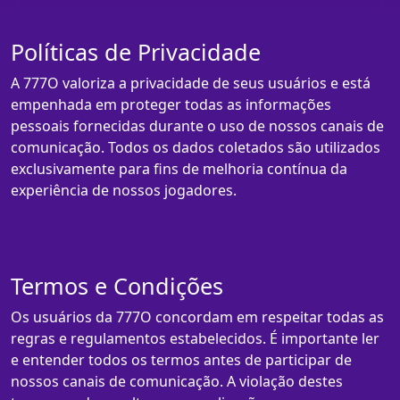
Políticas de Privacidade
A 777O valoriza a privacidade de seus usuários e está
empenhada em proteger todas as informações
pessoais fornecidas durante o uso de nossos canais de
comunicação. Todos os dados coletados são utilizados
exclusivamente para fins de melhoria contínua da
experiência de nossos jogadores.
Termos e Condições
Os usuários da 777O concordam em respeitar todas as
regras e regulamentos estabelecidos. É importante ler
e entender todos os termos antes de participar de
nossos canais de comunicação. A violação destes