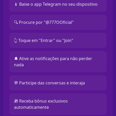
📱 Baixe o app Telegram no seu dispositivo
🔍 Procure por "@777OOficial"
👆 Toque em "Entrar" ou "Join"
🔔 Ative as notificações para não perder
nada
💬 Participe das conversas e interaja
🎁 Receba bônus exclusivos
automaticamente