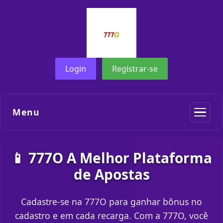
Login
Registrar-se
Menu
📱 777O A Melhor Plataforma
de Apostas
Cadastre-se na 777O para ganhar bônus no
cadastro e em cada recarga. Com a 777O, você