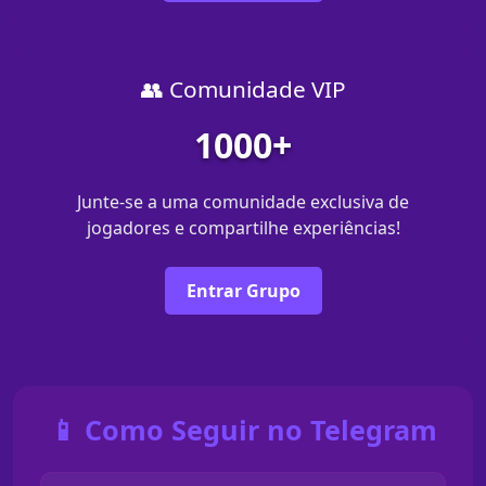
👥 Comunidade VIP
1000+
Junte-se a uma comunidade exclusiva de
jogadores e compartilhe experiências!
Entrar Grupo
📱 Como Seguir no Telegram