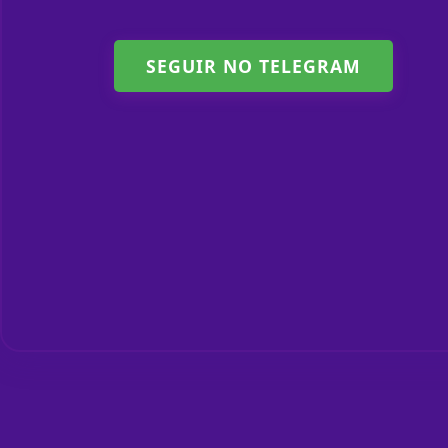
SEGUIR NO TELEGRAM