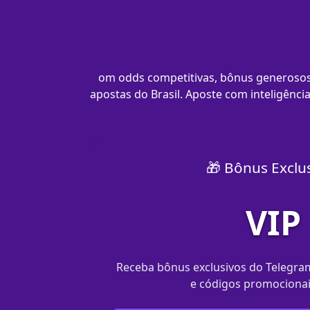
om odds competitivas, bônus generosos
apostas do Brasil. Aposte com inteligênci
🎁 Bônus Exclu
VIP
Receba bônus exclusivos do Telegra
e códigos promocionai