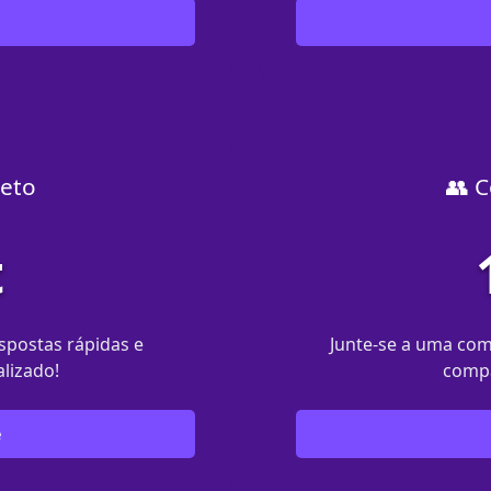
reto
👥 
t
espostas rápidas e
Junte-se a uma com
lizado!
compa
e