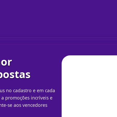
hor
postas
us no cadastro e em cada
 a promoções incríveis e
unte-se aos vencedores