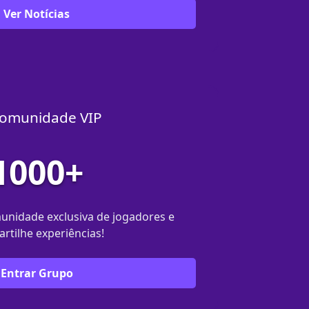
Ver Notícias
Comunidade VIP
1000+
unidade exclusiva de jogadores e
rtilhe experiências!
Entrar Grupo