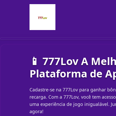
📱 777Lov A Mel
Plataforma de A
Cadastre-se na 777Lov para ganhar bôn
recarga. Com a 777Lov, você tem acesso
uma experiência de jogo inigualável. J
agora!