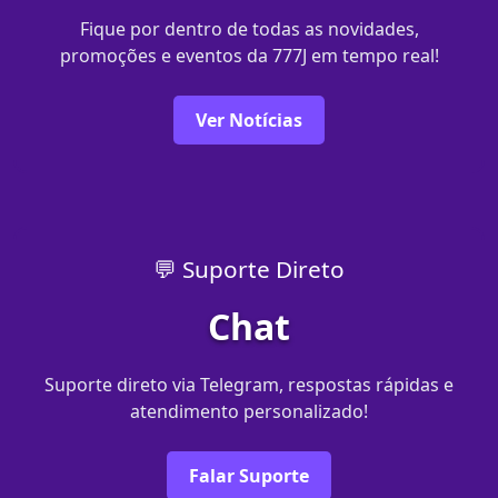
Fique por dentro de todas as novidades,
promoções e eventos da 777J em tempo real!
Ver Notícias
💬 Suporte Direto
Chat
Suporte direto via Telegram, respostas rápidas e
atendimento personalizado!
Falar Suporte