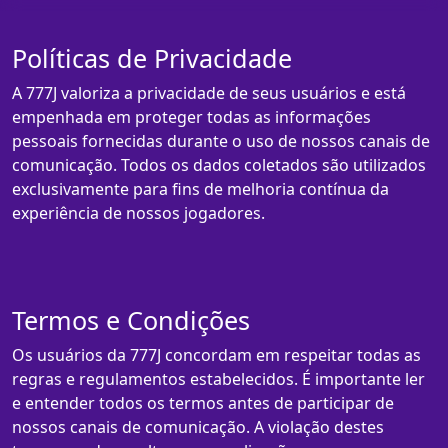
Políticas de Privacidade
A 777J valoriza a privacidade de seus usuários e está
empenhada em proteger todas as informações
pessoais fornecidas durante o uso de nossos canais de
comunicação. Todos os dados coletados são utilizados
exclusivamente para fins de melhoria contínua da
experiência de nossos jogadores.
Termos e Condições
Os usuários da 777J concordam em respeitar todas as
regras e regulamentos estabelecidos. É importante ler
e entender todos os termos antes de participar de
nossos canais de comunicação. A violação destes