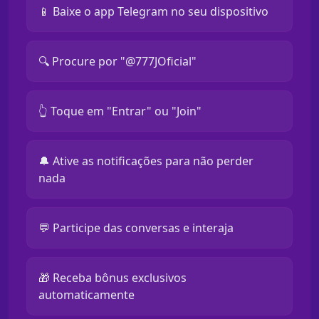
📱 Baixe o app Telegram no seu dispositivo
🔍 Procure por "@777JOficial"
👆 Toque em "Entrar" ou "Join"
🔔 Ative as notificações para não perder
nada
💬 Participe das conversas e interaja
🎁 Receba bônus exclusivos
automaticamente