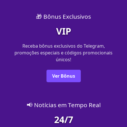
🎁 Bônus Exclusivos
VIP
Receba bônus exclusivos do Telegram,
promoções especiais e códigos promocionais
únicos!
Ver Bônus
📢 Notícias em Tempo Real
24/7