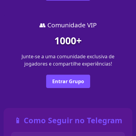
👥 Comunidade VIP
1000+
Junte-se a uma comunidade exclusiva de
jogadores e compartilhe experiências!
Entrar Grupo
📱 Como Seguir no Telegram