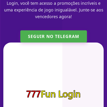
Login, você tem acesso a promoções incríveis e
uma experiência de jogo inigualável. Junte-se aos
vencedores agora!
SEGUIR NO TELEGRAM