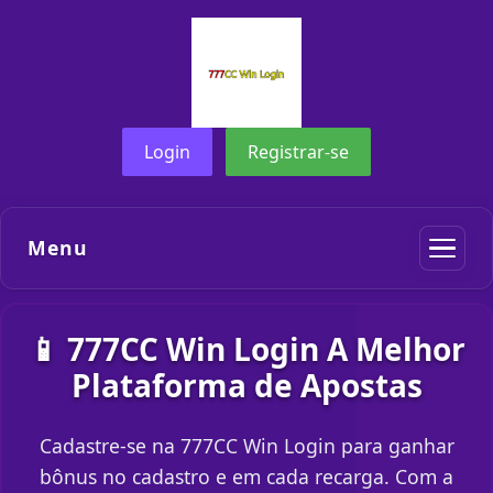
Login
Registrar-se
Menu
📱 777CC Win Login A Melhor
Plataforma de Apostas
Cadastre-se na 777CC Win Login para ganhar
bônus no cadastro e em cada recarga. Com a