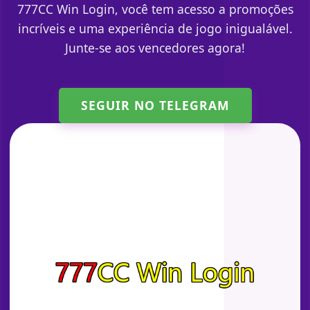
777CC Win Login, você tem acesso a promoções
incríveis e uma experiência de jogo inigualável.
Junte-se aos vencedores agora!
SEGUIR NO TELEGRAM