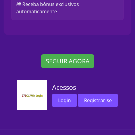
🎁 Receba bônus exclusivos
automaticamente
SEGUIR AGORA
Acessos
Login
Registrar-se