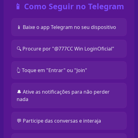
📱 Como Seguir no Telegram
📱 Baixe o app Telegram no seu dispositivo
🔍 Procure por "@777CC Win LoginOficial"
👆 Toque em "Entrar" ou "Join"
🔔 Ative as notificações para não perder
nada
💬 Participe das conversas e interaja