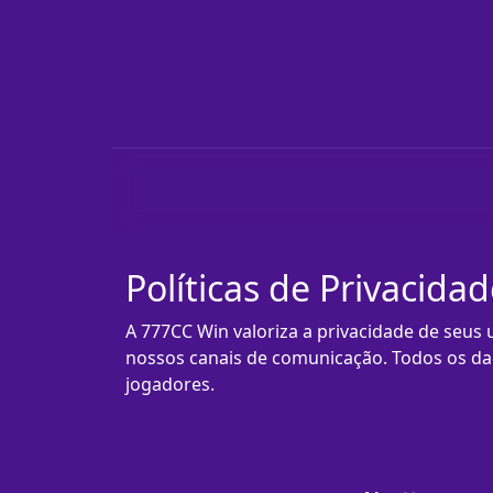
Políticas de Privacida
A 777CC Win valoriza a privacidade de seus
nossos canais de comunicação. Todos os dad
jogadores.