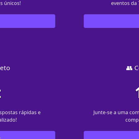
s únicos!
eventos da 
reto
👥 
t
espostas rápidas e
Junte-se a uma com
lizado!
compa
e