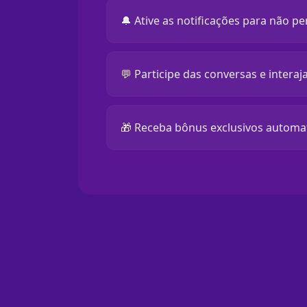
🔔 Ative as notificações para não p
💬 Participe das conversas e interaj
🎁 Receba bônus exclusivos autom