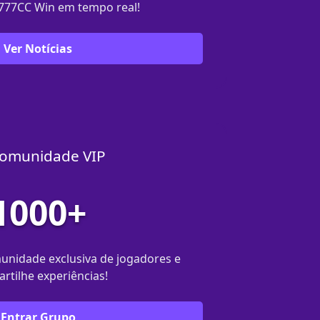
777CC Win em tempo real!
Ver Notícias
Comunidade VIP
1000+
unidade exclusiva de jogadores e
rtilhe experiências!
Entrar Grupo