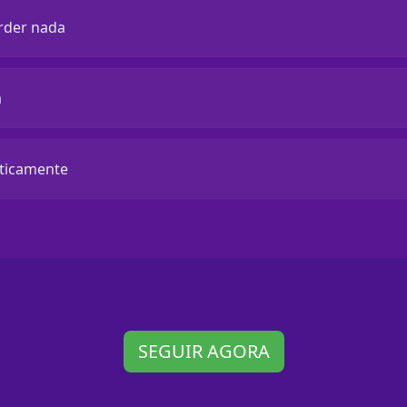
erder nada
a
aticamente
SEGUIR AGORA