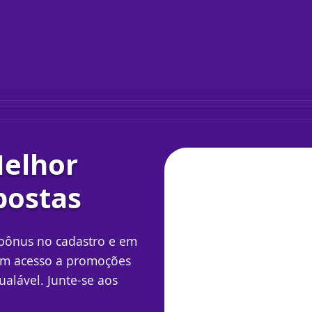
Melhor
postas
bônus no cadastro e em
em acesso a promoções
ualável. Junte-se aos