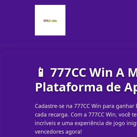
📱 777CC Win A 
Plataforma de A
Cadastre-se na 777CC Win para ganhar 
cada recarga. Com a 777CC Win, você t
incríveis e uma experiência de jogo inig
vencedores agora!