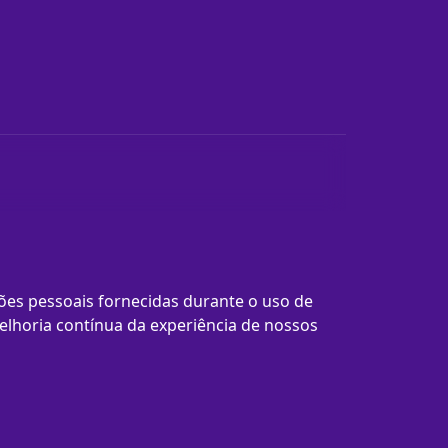
ões pessoais fornecidas durante o uso de
elhoria contínua da experiência de nossos