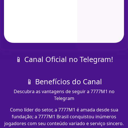
📱 Canal Oficial no Telegram!
📱 Benefícios do Canal
Descubra as vantagens de seguir a 7777M1 no
Telegram
Como líder do setor, a 7777M1 é amada desde sua
fundação; a 7777M1 Brasil conquistou inúmeros
jogadores com seu conteúdo variado e serviço sincero.