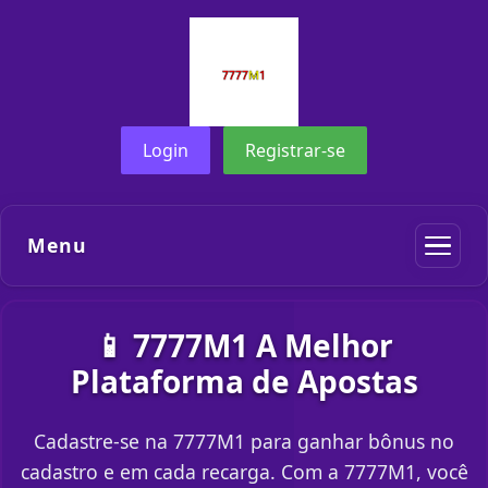
Login
Registrar-se
Menu
📱 7777M1 A Melhor
Plataforma de Apostas
Cadastre-se na 7777M1 para ganhar bônus no
cadastro e em cada recarga. Com a 7777M1, você