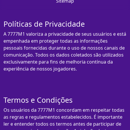
Sitemap
Políticas de Privacidade
A 7777M1 valoriza a privacidade de seus usuários e está
empenhada em proteger todas as informações
pessoais fornecidas durante o uso de nossos canais de
comunicação. Todos os dados coletados são utilizados
exclusivamente para fins de melhoria contínua da
experiência de nossos jogadores.
Termos e Condições
Os usuários da 7777M1 concordam em respeitar todas
as regras e regulamentos estabelecidos. É importante
ler e entender todos os termos antes de participar de