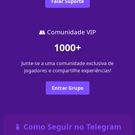
Falar Suporte
👥 Comunidade VIP
1000+
Junte-se a uma comunidade exclusiva de
jogadores e compartilhe experiências!
Entrar Grupo
📱 Como Seguir no Telegram