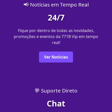
📢 Notícias em Tempo Real
24/7
Fique por dentro de todas as novidades,
promoções e eventos da 771B Vip em tempo
real!
Ver Notícias
💬 Suporte Direto
Chat