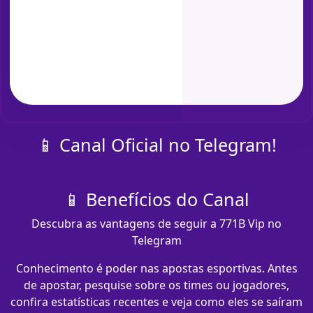
📱 Canal Oficial no Telegram!
📱 Benefícios do Canal
Descubra as vantagens de seguir a 771B Vip no
Telegram
Conhecimento é poder nas apostas esportivas. Antes
de apostar, pesquise sobre os times ou jogadores,
confira estatísticas recentes e veja como eles se saíram