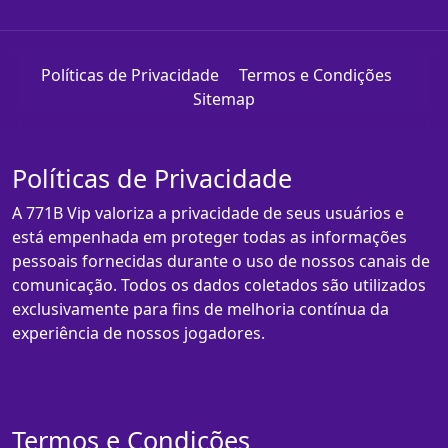
Políticas de Privacidade
Termos e Condições
Sitemap
Políticas de Privacidade
A 771B Vip valoriza a privacidade de seus usuários e
está empenhada em proteger todas as informações
pessoais fornecidas durante o uso de nossos canais de
comunicação. Todos os dados coletados são utilizados
exclusivamente para fins de melhoria contínua da
experiência de nossos jogadores.
Termos e Condições