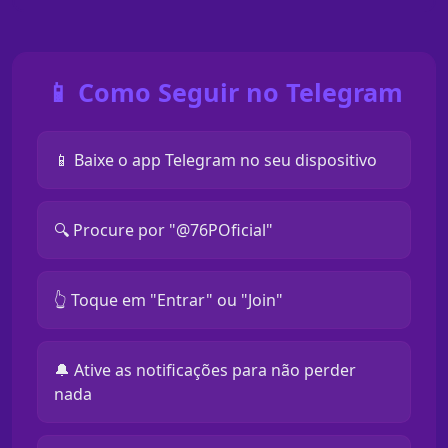
📱 Como Seguir no Telegram
📱 Baixe o app Telegram no seu dispositivo
🔍 Procure por "@76POficial"
👆 Toque em "Entrar" ou "Join"
🔔 Ative as notificações para não perder
nada