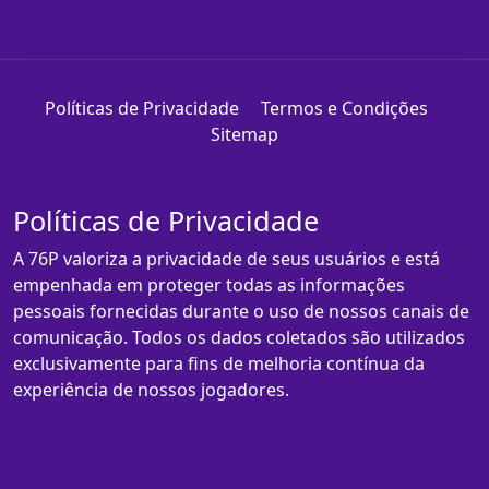
Políticas de Privacidade
Termos e Condições
Sitemap
Políticas de Privacidade
A 76P valoriza a privacidade de seus usuários e está
empenhada em proteger todas as informações
pessoais fornecidas durante o uso de nossos canais de
comunicação. Todos os dados coletados são utilizados
exclusivamente para fins de melhoria contínua da
experiência de nossos jogadores.