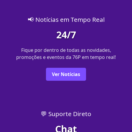
📢 Notícias em Tempo Real
24/7
Fique por dentro de todas as novidades,
promoções e eventos da 76P em tempo real!
Ver Notícias
💬 Suporte Direto
Chat