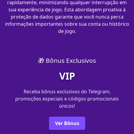
rapidamente, minimizando qualquer interrupção em
sua experiência de jogo. Esta abordagem proativa à
proteção de dados garante que você nunca perca
informações importantes sobre sua conta ou histórico
de jogo.
🎁 Bônus Exclusivos
VIP
Receba bônus exclusivos do Telegram,
promoções especiais e códigos promocionais
únicos!
Ver Bônus