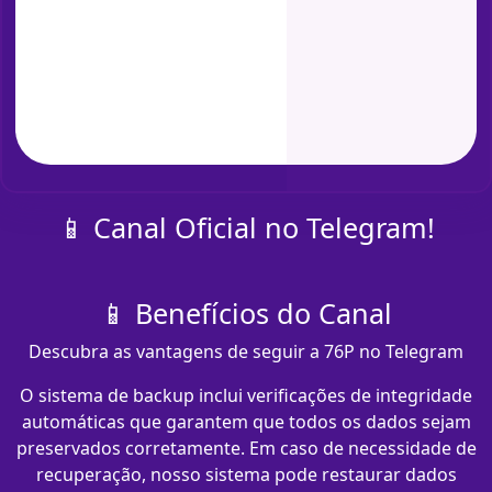
📱 Canal Oficial no Telegram!
📱 Benefícios do Canal
Descubra as vantagens de seguir a 76P no Telegram
O sistema de backup inclui verificações de integridade
automáticas que garantem que todos os dados sejam
preservados corretamente. Em caso de necessidade de
recuperação, nosso sistema pode restaurar dados