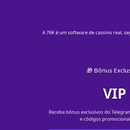
A 76K é um software de cassino real, se
🎁 Bônus Exclu
VIP
Receba bônus exclusivos do Telegra
e códigos promocionai