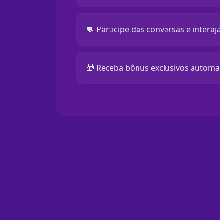
💬 Participe das conversas e interaj
🎁 Receba bônus exclusivos autom