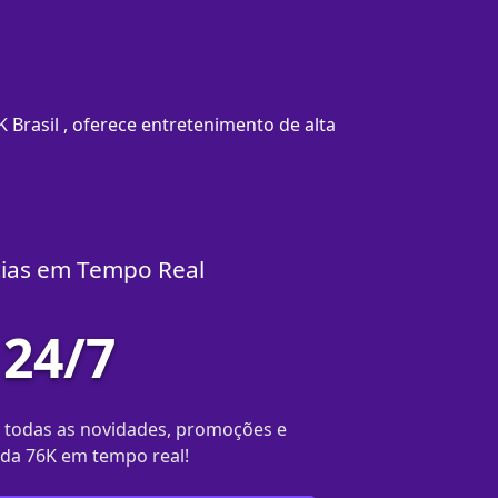
 Brasil , oferece entretenimento de alta
cias em Tempo Real
24/7
e todas as novidades, promoções e
 da 76K em tempo real!