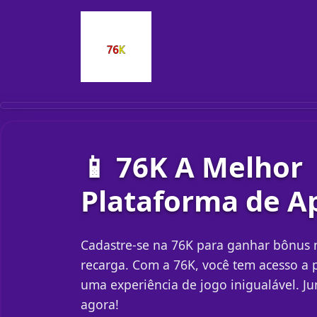
📱 76K A Melhor
Plataforma de A
Cadastre-se na 76K para ganhar bônus 
recarga. Com a 76K, você tem acesso a 
uma experiência de jogo inigualável. J
agora!