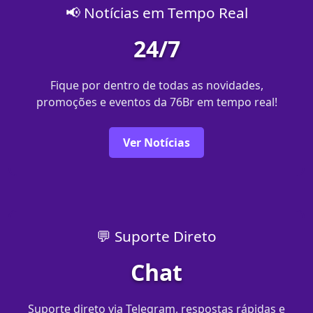
📢 Notícias em Tempo Real
24/7
Fique por dentro de todas as novidades,
promoções e eventos da 76Br em tempo real!
Ver Notícias
💬 Suporte Direto
Chat
Suporte direto via Telegram, respostas rápidas e