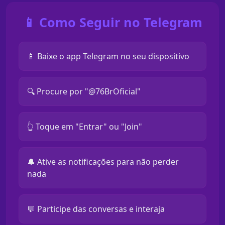
📱 Como Seguir no Telegram
📱 Baixe o app Telegram no seu dispositivo
🔍 Procure por "@76BrOficial"
👆 Toque em "Entrar" ou "Join"
🔔 Ative as notificações para não perder
nada
💬 Participe das conversas e interaja