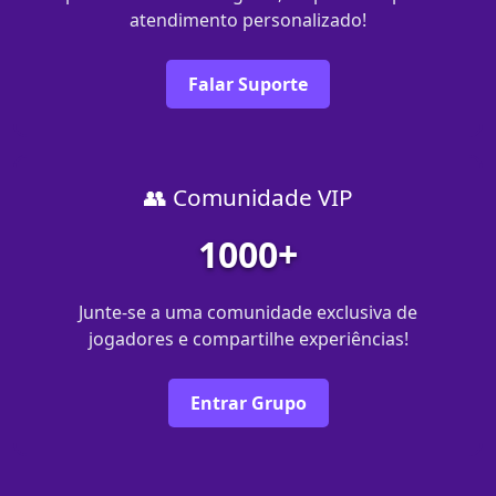
atendimento personalizado!
Falar Suporte
👥 Comunidade VIP
1000+
Junte-se a uma comunidade exclusiva de
jogadores e compartilhe experiências!
Entrar Grupo