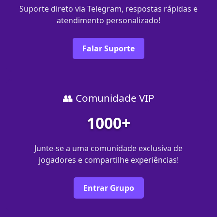
Suporte direto via Telegram, respostas rápidas e
atendimento personalizado!
Falar Suporte
👥 Comunidade VIP
1000+
Junte-se a uma comunidade exclusiva de
jogadores e compartilhe experiências!
Entrar Grupo