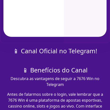
📱 Canal Oficial no Telegram!
📱 Benefícios do Canal
Descubra as vantagens de seguir a 7676 Win no
Telegram
Antes de falarmos sobre o login, vale lembrar que a
7676 Win é uma plataforma de apostas esportivas,
cassino online, slots e jogos ao vivo. Com interface