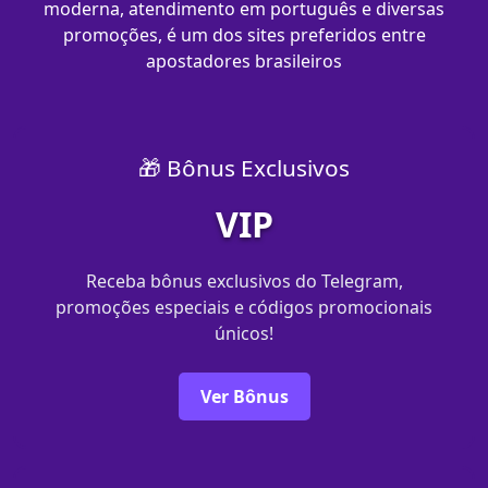
moderna, atendimento em português e diversas
promoções, é um dos sites preferidos entre
apostadores brasileiros
🎁 Bônus Exclusivos
VIP
Receba bônus exclusivos do Telegram,
promoções especiais e códigos promocionais
únicos!
Ver Bônus