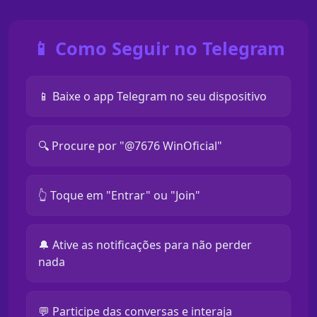
📱 Como Seguir no Telegram
📱 Baixe o app Telegram no seu dispositivo
🔍 Procure por "@7676 WinOficial"
👆 Toque em "Entrar" ou "Join"
🔔 Ative as notificações para não perder
nada
💬 Participe das conversas e interaja