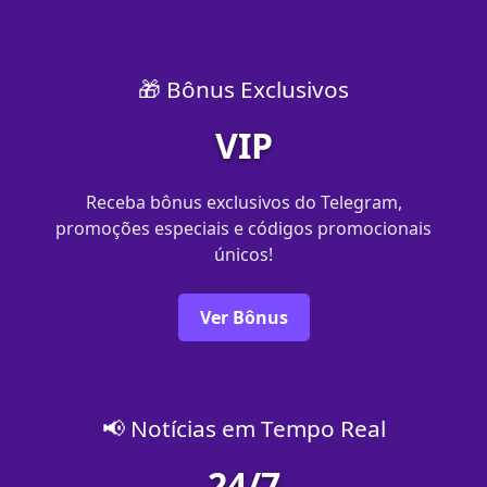
🎁 Bônus Exclusivos
VIP
Receba bônus exclusivos do Telegram,
promoções especiais e códigos promocionais
únicos!
Ver Bônus
📢 Notícias em Tempo Real
24/7