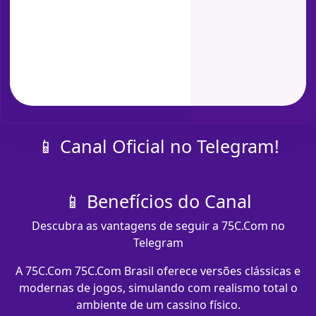
📱 Canal Oficial no Telegram!
📱 Benefícios do Canal
Descubra as vantagens de seguir a 75C.Com no
Telegram
A 75C.Com 75C.Com Brasil oferece versões clássicas e
modernas de jogos, simulando com realismo total o
ambiente de um cassino físico.