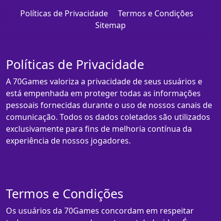
Políticas de Privacidade
Termos e Condições
Sitemap
Políticas de Privacidade
A 70Games valoriza a privacidade de seus usuários e
está empenhada em proteger todas as informações
pessoais fornecidas durante o uso de nossos canais de
comunicação. Todos os dados coletados são utilizados
exclusivamente para fins de melhoria contínua da
experiência de nossos jogadores.
Termos e Condições
Os usuários da 70Games concordam em respeitar