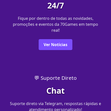
24/7
Fique por dentro de todas as novidades,
promoções e eventos da 70Games em tempo
real!
Ver Notícias
💬 Suporte Direto
Chat
Suporte direto via Telegram, respostas rápidas e
atendimento personalizado!