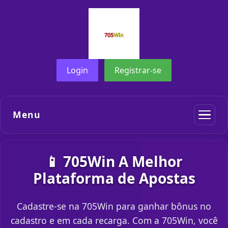
Login
Registrar-se
Menu
📱 705Win A Melhor
Plataforma de Apostas
Cadastre-se na 705Win para ganhar bônus no
cadastro e em cada recarga. Com a 705Win, você