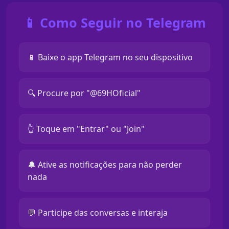
📱 Como Seguir no Telegram
📱 Baixe o app Telegram no seu dispositivo
🔍 Procure por "@69HOficial"
👆 Toque em "Entrar" ou "Join"
🔔 Ative as notificações para não perder
nada
💬 Participe das conversas e interaja