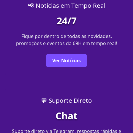
📢 Notícias em Tempo Real
24/7
Fique por dentro de todas as novidades,
promoções e eventos da 69H em tempo real!
Ver Notícias
💬 Suporte Direto
Chat
Suporte direto via Telegram, respostas rápidas e