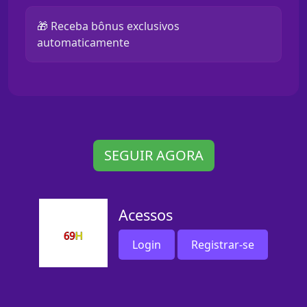
🎁 Receba bônus exclusivos
automaticamente
SEGUIR AGORA
Acessos
Login
Registrar-se