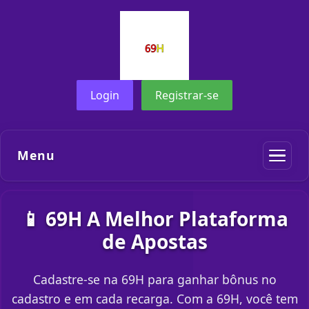
Login
Registrar-se
Menu
📱 69H A Melhor Plataforma
de Apostas
Cadastre-se na 69H para ganhar bônus no
cadastro e em cada recarga. Com a 69H, você tem