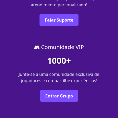
atendimento personalizado!
Falar Suporte
👥 Comunidade VIP
1000+
Junte-se a uma comunidade exclusiva de
jogadores e compartilhe experiências!
Entrar Grupo