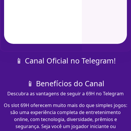
📱 Canal Oficial no Telegram!
📱 Benefícios do Canal
Descubra as vantagens de seguir a 69H no Telegram
Os slot 69H oferecem muito mais do que simples jogos:
são uma experiência completa de entretenimento
online, com tecnologia, diversidade, prêmios e
segurança. Seja você um jogador iniciante ou