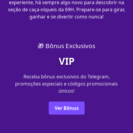
experiente, há sempre algo novo para descobrir na
seção de caça-níqueis da 69H. Prepare-se para girar,
ganhar e se divertir como nunca!
🎁 Bônus Exclusivos
VIP
Receba bônus exclusivos do Telegram,
promoções especiais e códigos promocionais
únicos!
Ver Bônus