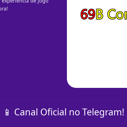
 experiência de jogo
ora!
📱 Canal Oficial no Telegram!