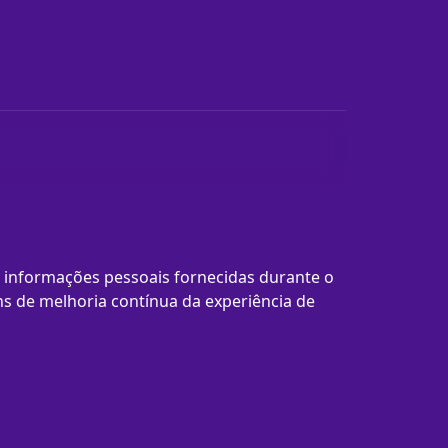
 informações pessoais fornecidas durante o
ns de melhoria contínua da experiência de