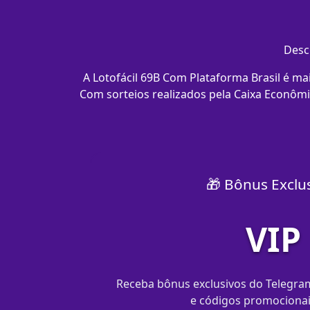
Desc
A Lotofácil 69B Com Plataforma Brasil é ma
Com sorteios realizados pela Caixa Econômi
🎁 Bônus Exclu
VIP
Receba bônus exclusivos do Telegra
e códigos promocionai