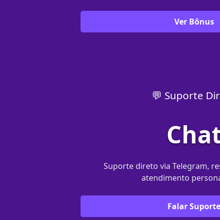
Ver Bônus
💬 Suporte Di
Cha
Suporte direto via Telegram, r
atendimento persona
Falar Suport