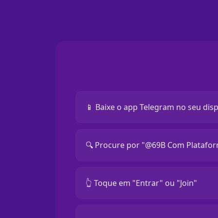
📱 Baixe o app Telegram no seu disp
🔍 Procure por "@69B Com Platafor
👆 Toque em "Entrar" ou "Join"