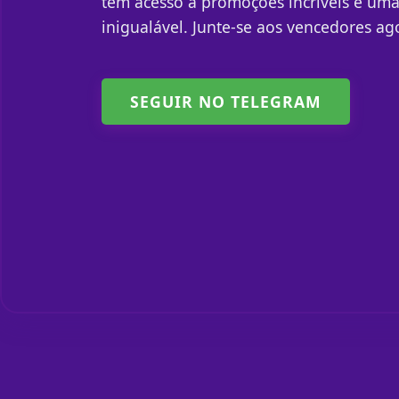
tem acesso a promoções incríveis e uma
inigualável. Junte-se aos vencedores ag
SEGUIR NO TELEGRAM