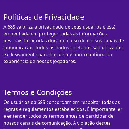
Políticas de Privacidade
A 68S valoriza a privacidade de seus usuários e está
empenhada em proteger todas as informações
pessoais fornecidas durante o uso de nossos canais de
comunicação. Todos os dados coletados são utilizados
exclusivamente para fins de melhoria contínua da
experiência de nossos jogadores.
Termos e Condições
Os usuários da 68S concordam em respeitar todas as
regras e regulamentos estabelecidos. É importante ler
e entender todos os termos antes de participar de
nossos canais de comunicação. A violação destes