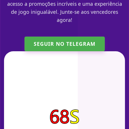
acesso a promoções incríveis e uma experiência
de jogo inigualável. Junte-se aos vencedores
agora!
SEGUIR NO TELEGRAM