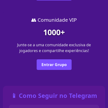
👥 Comunidade VIP
1000+
Junte-se a uma comunidade exclusiva de
jogadores e compartilhe experiências!
Entrar Grupo
📱 Como Seguir no Telegram