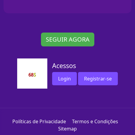
SEGUIR AGORA
Acessos
Login
Registrar-se
Políticas de Privacidade
Termos e Condições
Sitemap