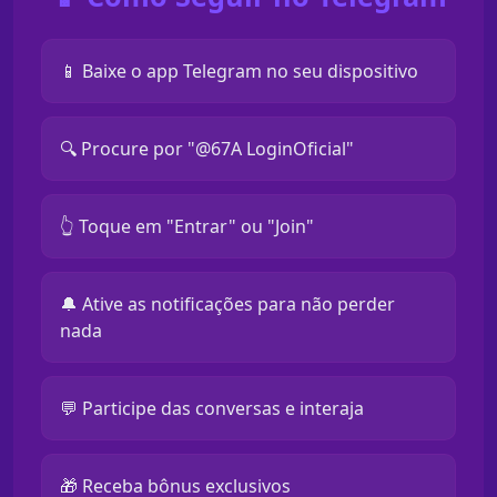
📱 Baixe o app Telegram no seu dispositivo
🔍 Procure por "@67A LoginOficial"
👆 Toque em "Entrar" ou "Join"
🔔 Ative as notificações para não perder
nada
💬 Participe das conversas e interaja
🎁 Receba bônus exclusivos