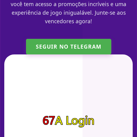
você tem acesso a promoções incríveis e uma
experiência de jogo inigualável. Junte-se aos
vencedores agora!
SEGUIR NO TELEGRAM