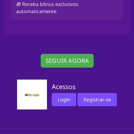
🎁 Receba bônus exclusivos
automaticamente
SEGUIR AGORA
Acessos
Login
Registrar-se