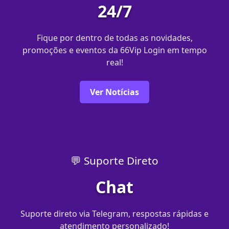
24/7
Fique por dentro de todas as novidades,
promoções e eventos da 66Vip Login em tempo
real!
Ver Notícias
💬 Suporte Direto
Chat
Suporte direto via Telegram, respostas rápidas e
atendimento personalizado!