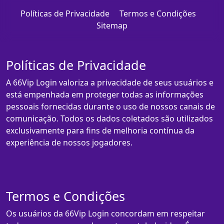
Políticas de Privacidade
Termos e Condições
Sitemap
Políticas de Privacidade
A 66Vip Login valoriza a privacidade de seus usuários e
está empenhada em proteger todas as informações
pessoais fornecidas durante o uso de nossos canais de
comunicação. Todos os dados coletados são utilizados
exclusivamente para fins de melhoria contínua da
experiência de nossos jogadores.
Termos e Condições
Os usuários da 66Vip Login concordam em respeitar