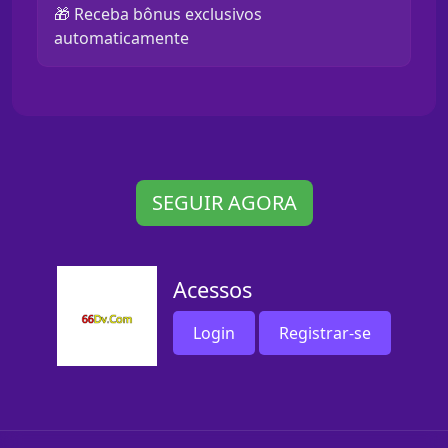
🎁 Receba bônus exclusivos
automaticamente
SEGUIR AGORA
Acessos
Login
Registrar-se