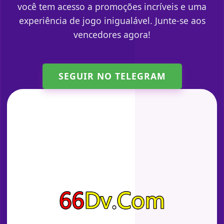
você tem acesso a promoções incríveis e uma
experiência de jogo inigualável. Junte-se aos
vencedores agora!
SEGUIR NO TELEGRAM