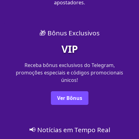
apostadores.
🎁 Bônus Exclusivos
VIP
Receba bônus exclusivos do Telegram,
promoções especiais e códigos promocionais
únicos!
Ver Bônus
📢 Notícias em Tempo Real